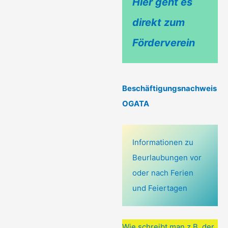
Hier geht es
direkt zum
Förderverein
Beschäftigungsnachweis
OGATA
Informationen zu
Beurlaubungen vor
oder nach Ferien
und Feiertagen
Wie schreibt man z.B. der