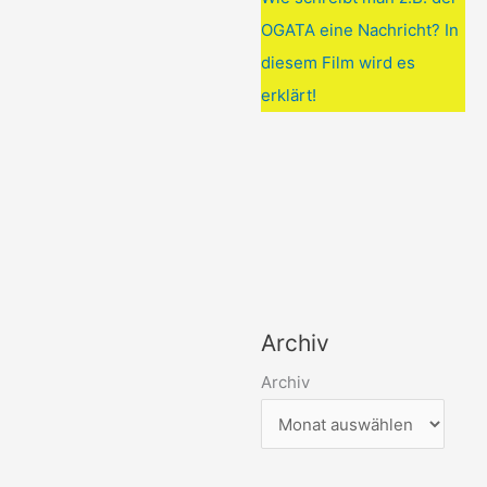
OGATA eine Nachricht? In
diesem Film wird es
erklärt!
Archiv
Archiv