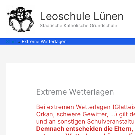
Zum
Inhalt
Leoschule Lünen
springen
Städtische Katholische Grundschule
Start
Extreme Wetterlagen
Extreme Wetterlagen
Bei extremen Wetterlagen (Glattei
Orkan, schwere Gewitter, …) gilt d
und an sonstigen Schulveranstaltu
Demnach entscheiden die Eltern, 