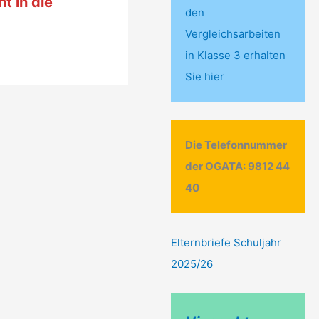
t in die
den
Vergleichsarbeiten
in Klasse 3 erhalten
Sie hier
Die Telefonnummer
der OGATA: 9812 44
40
Elternbriefe Schuljahr
2025/26