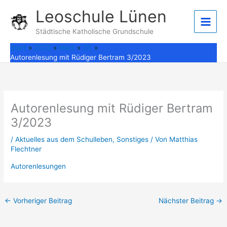
Zum
Leoschule Lünen
Inhalt
springen
Städtische Katholische Grundschule
Start
2023
März
31.
Autorenlesung mit Rüdiger Bertram 3/2023
Autorenlesung mit Rüdiger Bertram
3/2023
/
Aktuelles aus dem Schulleben
,
Sonstiges
/ Von
Matthias
Flechtner
Autorenlesungen
←
Vorheriger Beitrag
Nächster Beitrag
→