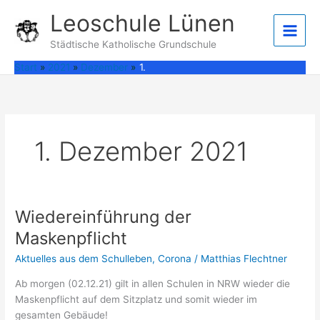
Zum
Leoschule Lünen
Inhalt
springen
Städtische Katholische Grundschule
Start
2021
Dezember
1.
1. Dezember 2021
Wiedereinführung der
Maskenpflicht
Aktuelles aus dem Schulleben
,
Corona
/
Matthias Flechtner
Ab morgen (02.12.21) gilt in allen Schulen in NRW wieder die
Maskenpflicht auf dem Sitzplatz und somit wieder im
gesamten Gebäude!