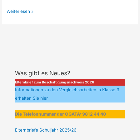
Wiedereinführung
Weiterlesen »
der
Maskenpflicht
Was gibt es Neues?
Elternbrief zum Beschäftigungsnachweis 2026
Informationen zu den Vergleichsarbeiten in Klasse 3
erhalten Sie hier
Die Telefonnummer der OGATA: 9812 44 40
Elternbriefe Schuljahr 2025/26